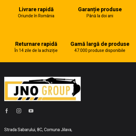
Livrare rapidă
Garanție produse
Oriunde în România
Până la doi ani
Returnare rapidă
Gamă largă de produse
În 14 zile de la achiziție
47.000 produse disponibile
Strada Sabarului, 8C, Comuna Jilava,