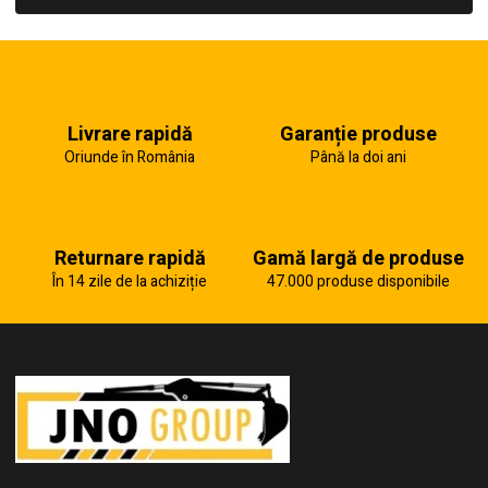
Livrare rapidă
Garanție produse
Oriunde în România
Până la doi ani
Returnare rapidă
Gamă largă de produse
În 14 zile de la achiziție
47.000 produse disponibile