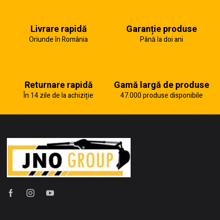
Livrare rapidă
Garanție produse
Oriunde în România
Până la doi ani
Returnare rapidă
Gamă largă de produse
În 14 zile de la achiziție
47.000 produse disponibile