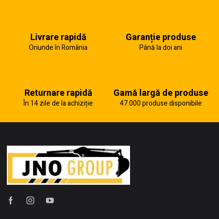
Livrare rapidă
Garanție produse
Oriunde în România
Până la doi ani
Returnare rapidă
Gamă largă de produse
În 14 zile de la achiziție
47.000 produse disponibile