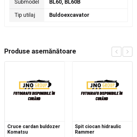
Submodel
BL60, BL60B
Tip utilaj
Buldoexcavator
Produse asemănătoare
Cruce cardan buldozer
Spit ciocan hidraulic
Komatsu
Rammer