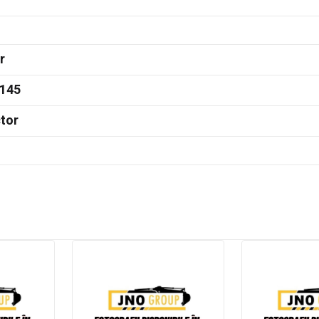
r
145
tor