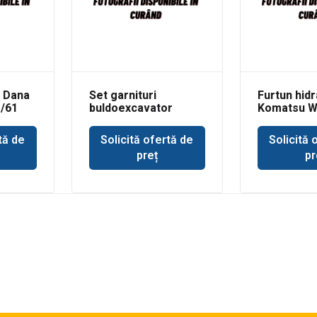
 Dana
Set garnituri
Furtun hidr
1/61
buldoexcavator
Komatsu 
Volvo BL61 cilindru
basculare cupa
tă de
Solicită ofertă de
Solicită 
incarcare
preț
pr