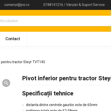
comenzi@jno.ro
0748141216 / Vânzări & Suport Service
Contact
or pentru tractor Steyr TVT145
Pivot inferior pentru tractor St
Specificații tehnice
distanta dintre centrele gaurilor este de 65mm
inaltimea totala este de 57-58mm