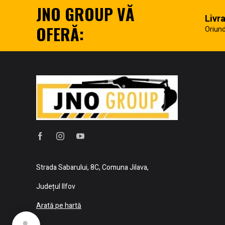
JNO GROUP VĂ
Livr
OFERĂ:
Oriund
Strada Sabarului, 8C, Comuna Jilava,
Județul Ilfov
Arată pe hartă