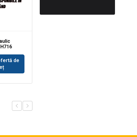
aulic
Senzor presiune ulei
WH716
motor Perkins
ofertă de
Solicită ofertă de
eț
preț