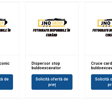
conic
Dispersor stop
Cruce car
buldoexcavator
buldoexca
r
Komatsu
Holland
tă de
Solicită ofertă de
Solicită 
preț
pr