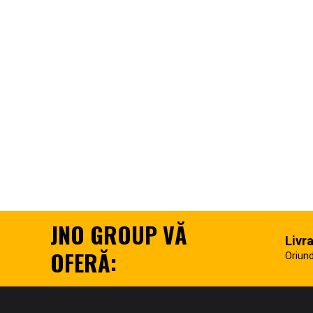
JNO GROUP VĂ
Livr
OFERĂ:
Oriund