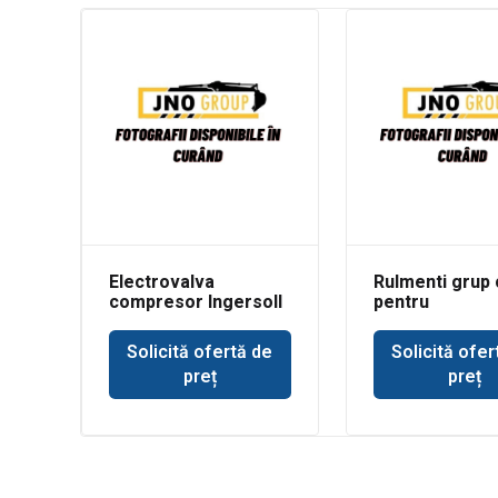
Electrovalva
Rulmenti grup 
compresor Ingersoll
pentru
Rand
buldoexcavato
Volvo BL71
Solicită ofertă de
Solicită ofer
preț
preț