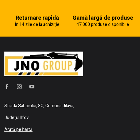
Returnare rapidă
Gamă largă de produse
În 14 zile de la achiziție
47.000 produse disponibile
Strada Sabarului, 8C, Comuna Jilava,
Județul Ilfov
Arată pe hartă