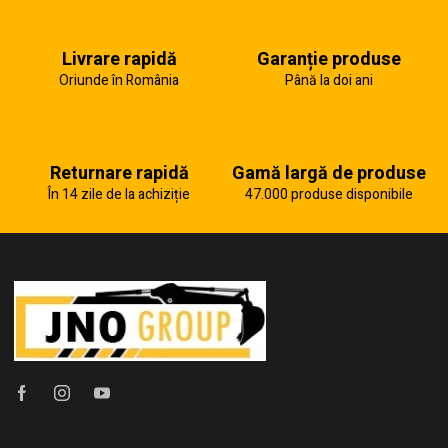
Livrare rapidă
Garanție produse
Oriunde în România
Până la doi ani
Returnare rapidă
Gamă largă de produse
În 14 zile de la achiziție
47.000 produse disponibile