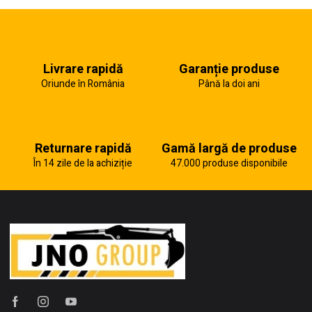
Livrare rapidă
Garanție produse
Oriunde în România
Până la doi ani
Returnare rapidă
Gamă largă de produse
În 14 zile de la achiziție
47.000 produse disponibile