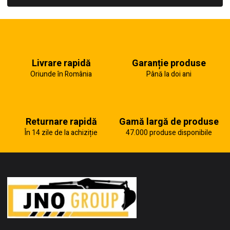
Livrare rapidă
Garanție produse
Oriunde în România
Până la doi ani
Returnare rapidă
Gamă largă de produse
În 14 zile de la achiziție
47.000 produse disponibile