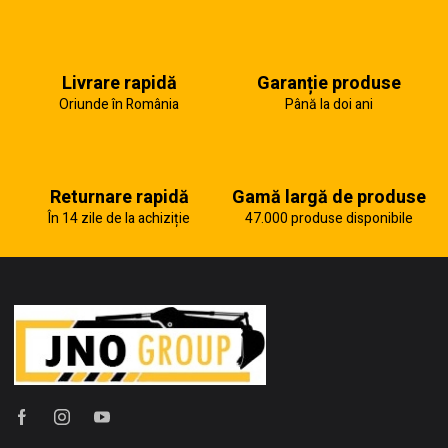
Livrare rapidă
Garanție produse
Oriunde în România
Până la doi ani
Returnare rapidă
Gamă largă de produse
În 14 zile de la achiziție
47.000 produse disponibile