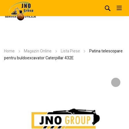
Home
Magazin Online
Lista Piese
Patina telescopare
pentru buldoexcavator Caterpillar 432E