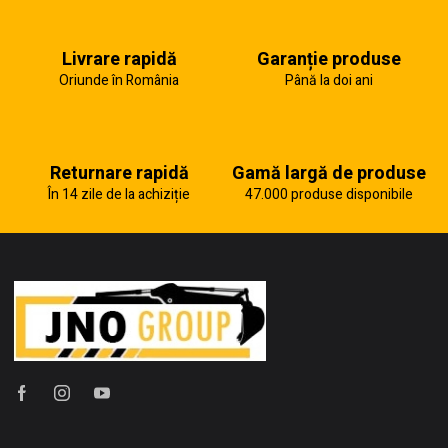
Livrare rapidă
Garanție produse
Oriunde în România
Până la doi ani
Returnare rapidă
Gamă largă de produse
În 14 zile de la achiziție
47.000 produse disponibile