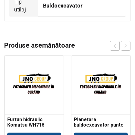
Tip
Buldoexcavator
utilaj
Produse asemănătoare
Furtun hidraulic
Planetara
Komatsu WH716
buldoexcavator punte
Dana Spicer