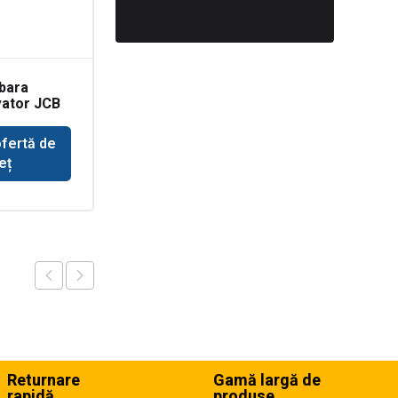
bara
Spit ciocan hidraulic
vator JCB
Rammer
buldoexcavator JCB
ofertă de
Solicită ofertă de
eț
preț
Returnare
Gamă largă de
rapidă
produse