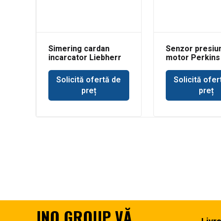
Simering cardan
Senzor presiun
incarcator Liebherr
motor Perkins
Solicită ofertă de
Solicită ofer
preț
preț
JNO GROUP VĂ