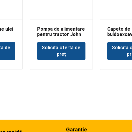
e ulei
Pompa de alimentare
Capete de 
pentru tractor John
buldoexca
Deere 693
3CX
tă de
Solicită ofertă de
Solicită 
preț
pr
Garanție