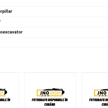
rpillar
F
doexcavator