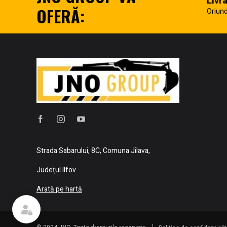
Livr
OFERĂ:
Oriund
Strada Sabarului, 8C, Comuna Jilava,
Județul Ilfov
Arată pe hartă