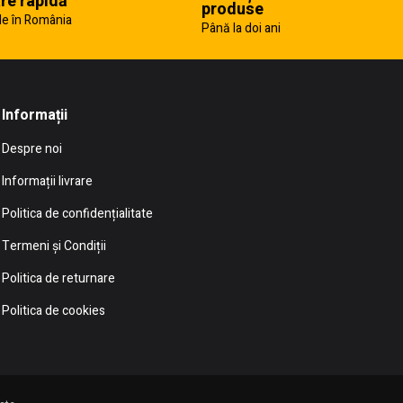
are rapidă
produse
e în România
Până la doi ani
Informații
Despre noi
Informații livrare
Politica de confidențialitate
Termeni și Condiții
Politica de returnare
Politica de cookies