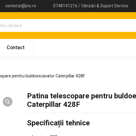
comenzi@jno.ro
0748141216 / Vânzări & Suport Service
Contact
copare pentru buldoexcavator Caterpillar 428F
Patina telescopare pentru buldo
Caterpillar 428F
Specificații tehnice