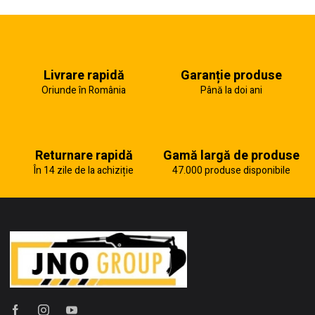
Livrare rapidă
Garanție produse
Oriunde în România
Până la doi ani
Returnare rapidă
Gamă largă de produse
În 14 zile de la achiziție
47.000 produse disponibile