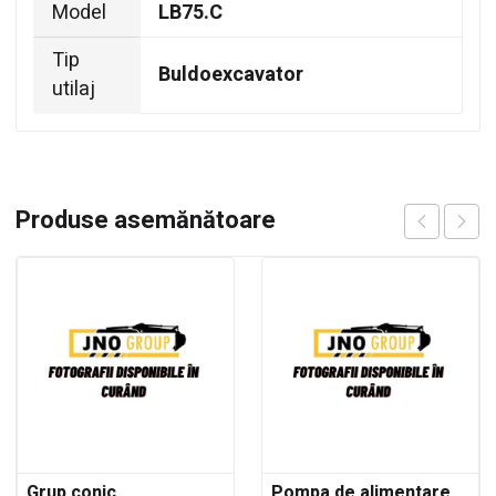
Model
LB75.C
Tip
Buldoexcavator
utilaj
Produse asemănătoare
Grup conic
Pompa de alimentare