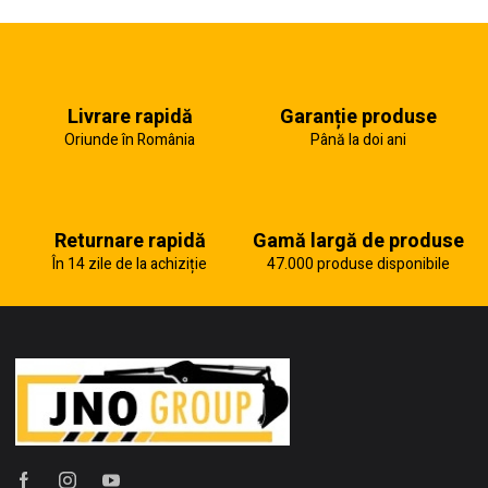
Livrare rapidă
Garanție produse
Oriunde în România
Până la doi ani
Returnare rapidă
Gamă largă de produse
În 14 zile de la achiziție
47.000 produse disponibile