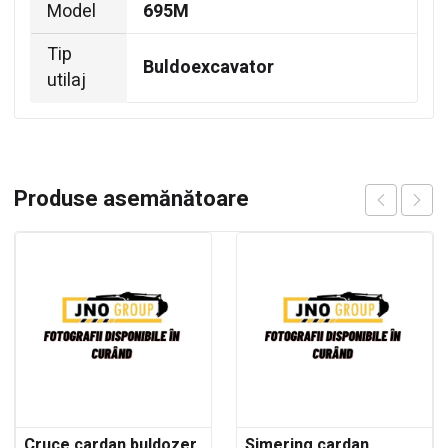
Model
695M
Tip
Buldoexcavator
utilaj
Produse asemănătoare
Cruce cardan buldozer
Simering cardan