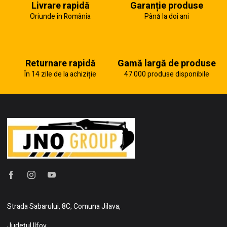
Livrare rapidă
Garanție produse
Oriunde în România
Până la doi ani
Returnare rapidă
Gamă largă de produse
În 14 zile de la achiziție
47.000 produse disponibile
Strada Sabarului, 8C, Comuna Jilava,
Județul Ilfov