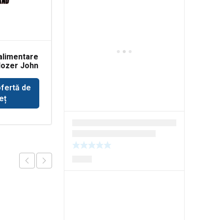
alimentare
Rulmenti grup conic
dozer John
pentru
buldoexcavator
Volvo BL71
ofertă de
Solicită ofertă de
eț
preț