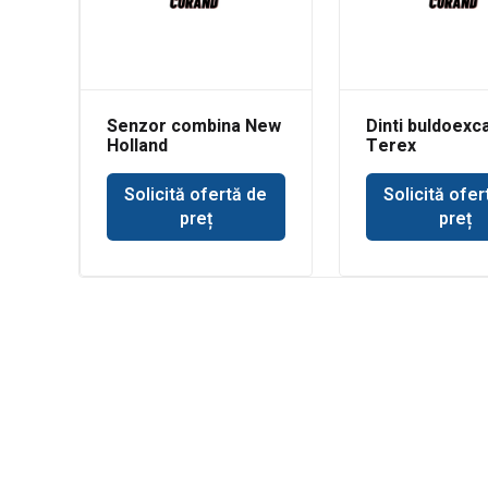
Senzor combina New
Dinti buldoexc
Holland
Terex
Solicită ofertă de
Solicită ofer
preț
preț