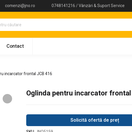
comenzi@jno.ro
0748141216 / Vânzări & Suport Service
Contact
ru incarcator frontal JCB 416
Oglinda pentru incarcator fronta
Solicită ofertă de preț
SKU:
JNO5159