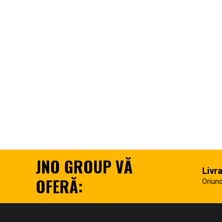
JNO GROUP VĂ
Livr
OFERĂ:
Oriund