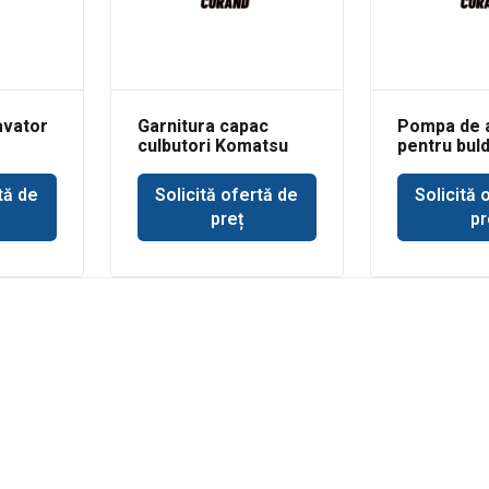
avator
Garnitura capac
Pompa de 
culbutori Komatsu
pentru bul
WB93
Deere 350
tă de
Solicită ofertă de
Solicită 
preț
pr