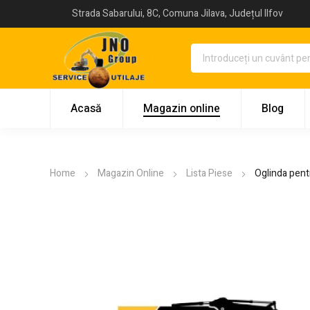
Strada Sabarului, 8C, Comuna Jilava, Județul Ilfov
Acasă
Magazin online
Blog
Home
Magazin Online
Lista Piese
Oglinda pent