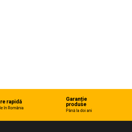
Garanție
are rapidă
produse
e în România
Până la doi ani