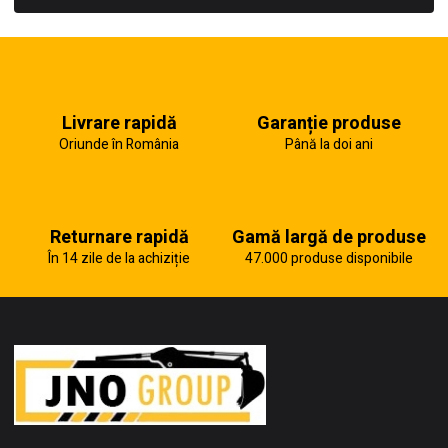
Livrare rapidă
Garanție produse
Oriunde în România
Până la doi ani
Returnare rapidă
Gamă largă de produse
În 14 zile de la achiziție
47.000 produse disponibile