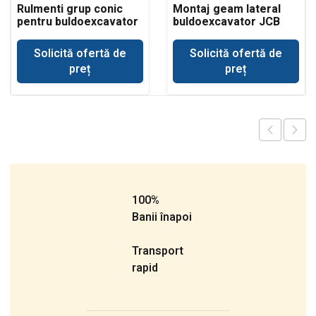
Rulmenti grup conic
Montaj geam lateral
pentru buldoexcavator
buldoexcavator JCB
Volvo BL71
3CX
Solicită ofertă de
Solicită ofertă de
preț
preț
100%
Banii înapoi
Transport
rapid