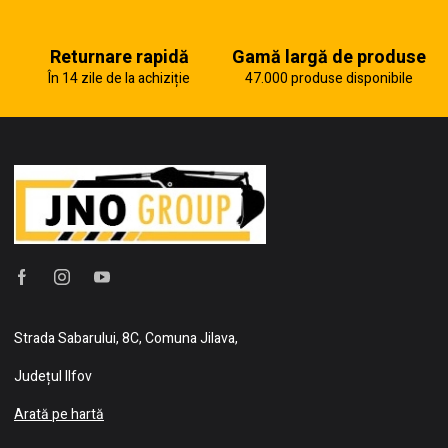
Returnare rapidă
Gamă largă de produse
În 14 zile de la achiziție
47.000 produse disponibile
Strada Sabarului, 8C, Comuna Jilava,
Județul Ilfov
Arată pe hartă