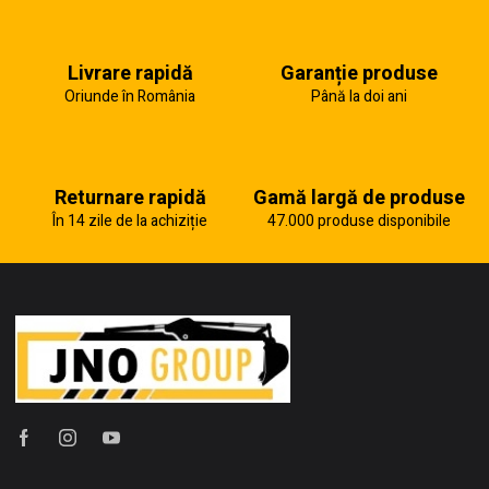
Livrare rapidă
Garanție produse
Oriunde în România
Până la doi ani
Returnare rapidă
Gamă largă de produse
În 14 zile de la achiziție
47.000 produse disponibile