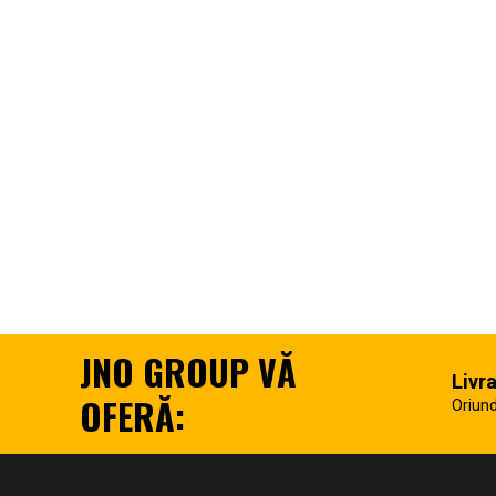
JNO GROUP VĂ
Livr
OFERĂ:
Oriund