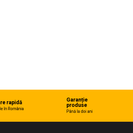
Garanție
are rapidă
produse
e în România
Până la doi ani