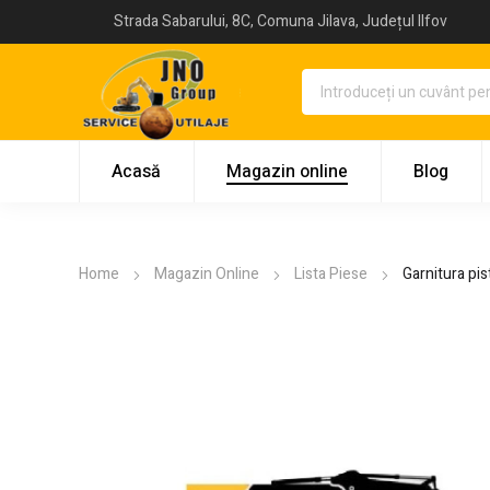
Strada Sabarului, 8C, Comuna Jilava, Județul Ilfov
Acasă
Magazin online
Blog
Home
Magazin Online
Lista Piese
Garnitura pi