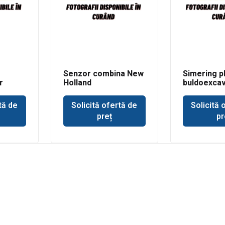
Senzor combina New
Simering p
r
Holland
buldoexcav
icer
Volvo BL71
tă de
Solicită ofertă de
Solicită 
preț
pr