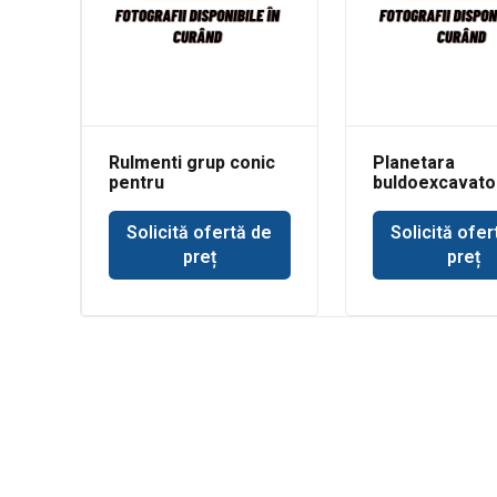
Rulmenti grup conic
Planetara
pentru
buldoexcavato
buldoexcavator
punte Dana Sp
Volvo BL71
Solicită ofertă de
Solicită ofer
preț
preț