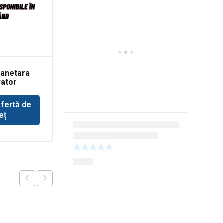
lanetara
Bobina de oprire
ator
pentru motor Deutz
ofertă de
Solicită ofertă de
eț
preț