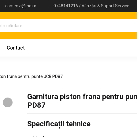
comenzi@jno.ro
0748141216 / Vânzări & Suport Service
Contact
ston frana pentru punte JCB PD87
Garnitura piston frana pentru pu
PD87
Specificații tehnice