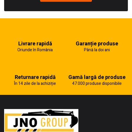
Livrare rapidă
Garanție produse
Oriunde în România
Până la doi ani
Returnare rapidă
Gamă largă de produse
În 14 zile de la achiziție
47.000 produse disponibile