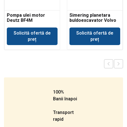
Pompa ulei motor
Simering planetara
Deutz BF4M
buldoexcavator Volvo
BL71
Solicită ofertă de
Solicită ofertă de
preț
preț
100%
Banii înapoi
Transport
rapid