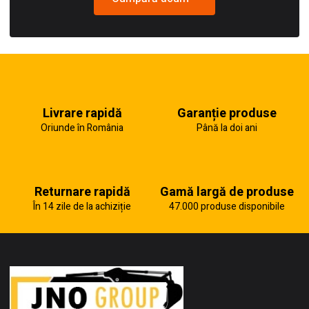
Livrare rapidă
Garanție produse
Oriunde în România
Până la doi ani
Returnare rapidă
Gamă largă de produse
În 14 zile de la achiziție
47.000 produse disponibile