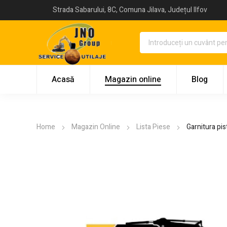
Strada Sabarului, 8C, Comuna Jilava, Județul Ilfov
Acasă
Magazin online
Blog
Home
Magazin Online
Lista Piese
Garnitura pi