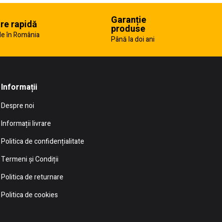
Garanție
are rapidă
produse
e în România
Până la doi ani
Informații
Despre noi
Informații livrare
Politica de confidențialitate
Termeni și Condiții
Politica de returnare
Politica de cookies