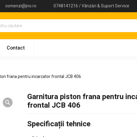
comenzi@jno.ro
0748141216 / Vânzări & Suport Service
Contact
ston frana pentru incarcator frontal JCB 406
Garnitura piston frana pentru inc
frontal JCB 406
Specificații tehnice