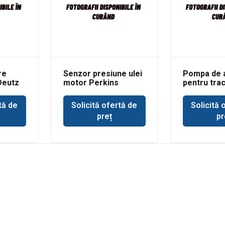
re
Senzor presiune ulei
Pompa de 
Deutz
motor Perkins
pentru tra
Deere 693
tă de
Solicită ofertă de
Solicită 
preț
pr