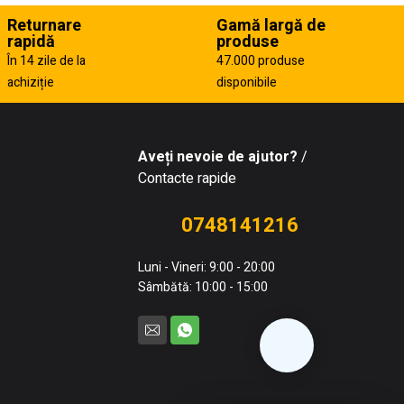
Returnare
Gamă largă de
rapidă
produse
În 14 zile de la
47.000 produse
achiziție
disponibile
Aveți nevoie de ajutor?
/
Contacte rapide
0748141216
Luni - Vineri: 9:00 - 20:00
Sâmbătă: 10:00 - 15:00