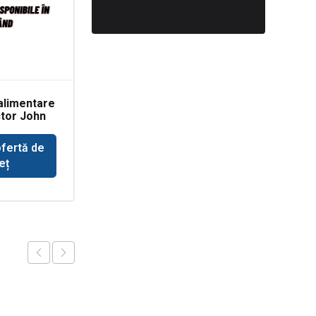
alimentare
Simering planetara
ctor John
buldoexcavator
Volvo BL71
ofertă de
Solicită ofertă de
eț
preț