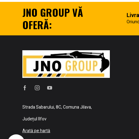
JNO GROUP VĂ
Livr
OFERĂ:
Oriund
Strada Sabarului, 8C, Comuna Jilava,
Județul Ilfov
Arată pe hartă