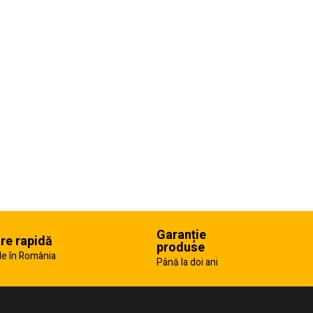
Garanție
are rapidă
produse
e în România
Până la doi ani