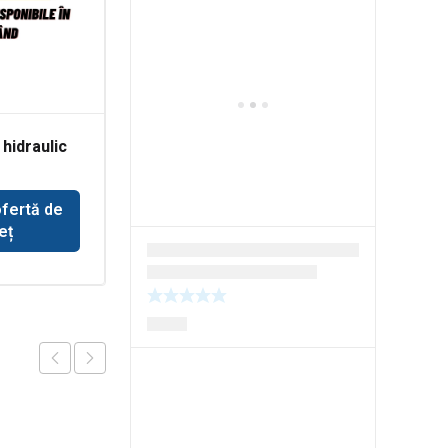
 hidraulic
Rulmenti grup conic
pentru
vator JCB
buldoexcavator
Volvo BL71
ofertă de
Solicită ofertă de
eț
preț