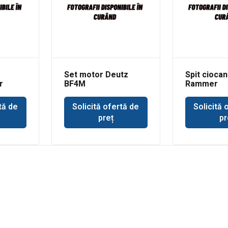
Set motor Deutz
Spit ciocan
r
BF4M
Rammer
buldoexca
tă de
Solicită ofertă de
Solicită 
preț
pr