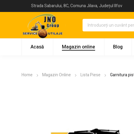
Strada Sabarului, 8C, Comuna Jilava, Județul Ilfov
Acasă
Magazin online
Blog
Home
Magazin Online
Lista Piese
Garnitura pi