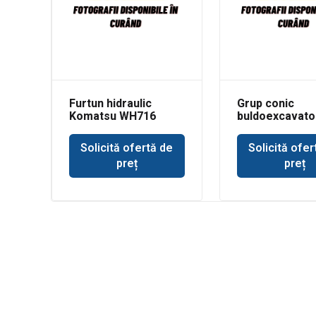
Furtun hidraulic
Grup conic
Komatsu WH716
buldoexcavato
Volvo BL71
Solicită ofertă de
Solicită ofer
preț
preț