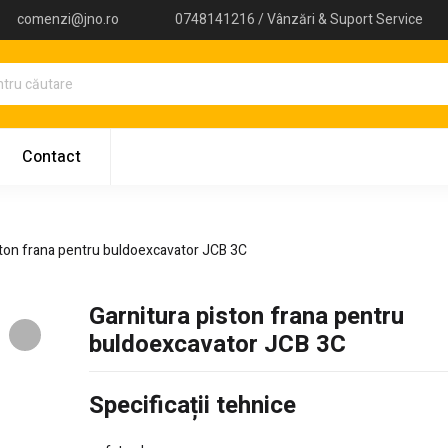
comenzi@jno.ro
0748141216 / Vânzări & Suport Service
Contact
ston frana pentru buldoexcavator JCB 3C
Garnitura piston frana pentru
buldoexcavator JCB 3C
Specificații tehnice