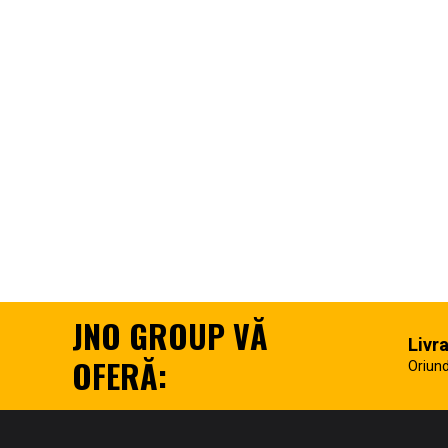
JNO GROUP VĂ
Livr
OFERĂ:
Oriund