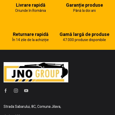
Livrare rapidă
Garanție produse
Oriunde în România
Până la doi ani
Returnare rapidă
Gamă largă de produse
În 14 zile de la achiziție
47.000 produse disponibile
Strada Sabarului, 8C, Comuna Jilava,