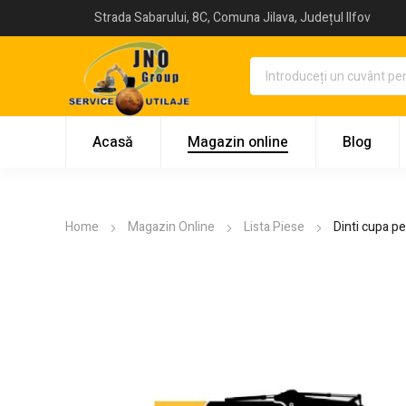
Strada Sabarului, 8C, Comuna Jilava, Județul Ilfov
Acasă
Magazin online
Blog
Home
Magazin Online
Lista Piese
Dinti cupa p