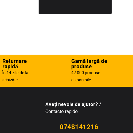
Returnare
Gamă largă de
rapidă
produse
În 14 zile de la
47.000 produse
achiziție
disponibile
Aveți nevoie de ajutor?
/
Contacte rapide
0748141216