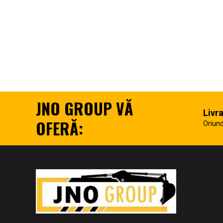
JNO GROUP VĂ
Livr
OFERĂ:
Oriund