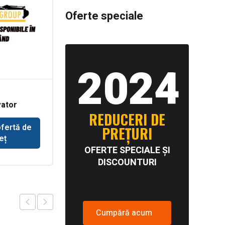
Oferte speciale
2024
Pompa de alimentare
ator
pentru tractor John
 Spicer
Deere 693
REDUCERI DE
ofertă de
Solicită ofertă de
PREȚURI
eț
preț
OFERTE SPECIALE ȘI
DISCOUNTURI
Cumpără acum