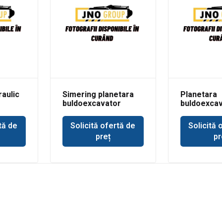
raulic
Simering planetara
Planetara
buldoexcavator
buldoexcav
r JCB
Volvo BL71
punte Dana
tă de
Solicită ofertă de
Solicită 
preț
pr