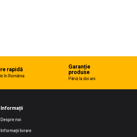
Garanție
are rapidă
produse
e în România
Până la doi ani
Informații
Despre noi
Informații livrare