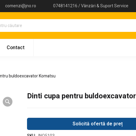
comenzi@jno.ro
0748141216 / Vânzări & Suport Service
Contact
entru buldoexcavator Komatsu
Dinti cupa pentru buldoexcavato
Solicită ofertă de preț
SKU:
JNO5103