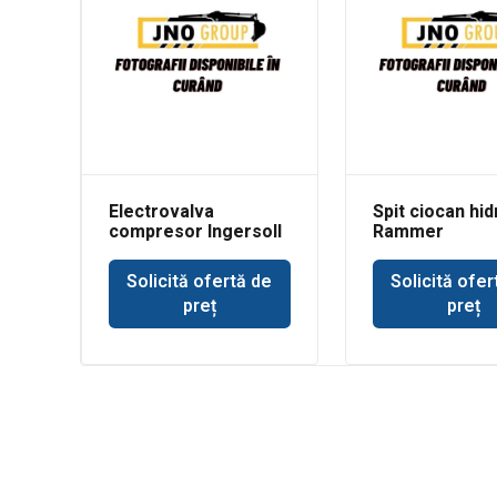
Electrovalva
Spit ciocan hid
compresor Ingersoll
Rammer
Rand
buldoexcavato
Solicită ofertă de
Solicită ofer
preț
preț