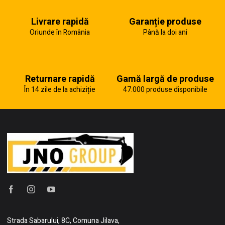
Livrare rapidă
Garanție produse
Oriunde în România
Până la doi ani
Returnare rapidă
Gamă largă de produse
În 14 zile de la achiziție
47.000 produse disponibile
Strada Sabarului, 8C, Comuna Jilava,