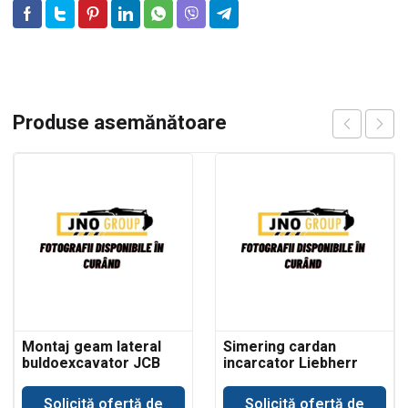
Produse asemănătoare
Montaj geam lateral
Simering cardan
buldoexcavator JCB
incarcator Liebherr
3CX
Solicită ofertă de
Solicită ofertă de