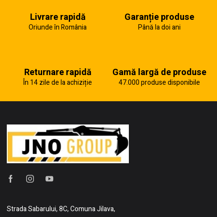
Livrare rapidă
Garanție produse
Oriunde în România
Până la doi ani
Returnare rapidă
Gamă largă de produse
În 14 zile de la achiziție
47.000 produse disponibile
Strada Sabarului, 8C, Comuna Jilava,