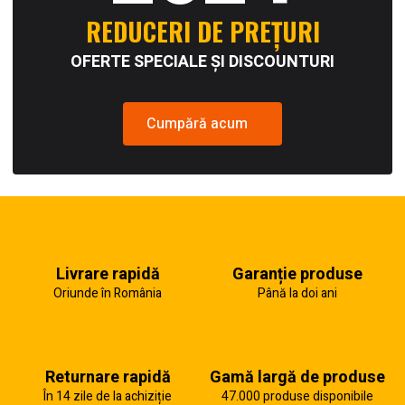
REDUCERI DE PREȚURI
OFERTE SPECIALE ȘI DISCOUNTURI
Cumpără acum
Livrare rapidă
Garanție produse
Oriunde în România
Până la doi ani
Returnare rapidă
Gamă largă de produse
În 14 zile de la achiziție
47.000 produse disponibile