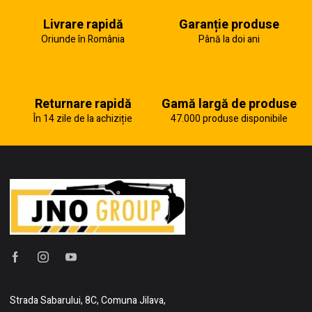
Livrare rapidă
Garanție produse
Oriunde în România
Până la doi ani
Returnare rapidă
Gamă largă de produse
În 14 zile de la achiziție
47.000 produse disponibile
Strada Sabarului, 8C, Comuna Jilava,