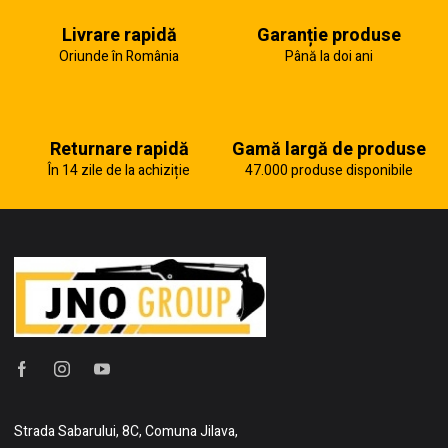
Livrare rapidă
Garanție produse
Oriunde în România
Până la doi ani
Returnare rapidă
Gamă largă de produse
În 14 zile de la achiziție
47.000 produse disponibile
Strada Sabarului, 8C, Comuna Jilava,