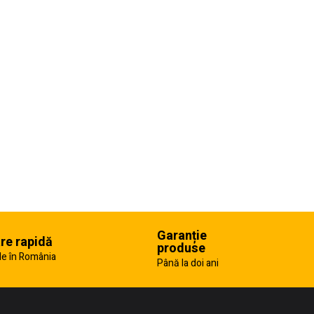
Garanție
are rapidă
produse
e în România
Până la doi ani