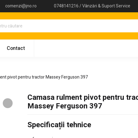
comenzi@jno.ro
0748141216 / Vânzări & Suport Service
Contact
nt pivot pentru tractor Massey Ferguson 397
Camasa rulment pivot pentru tra
Massey Ferguson 397
Specificații tehnice