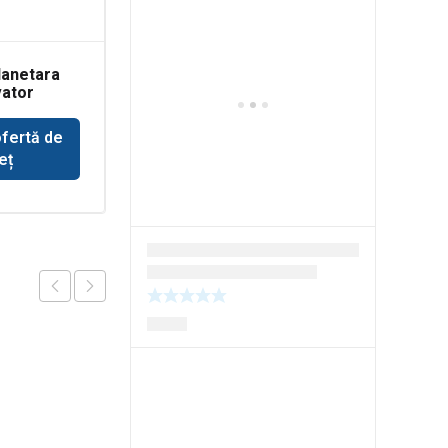
lanetara
Furtun hidraulic
ator
Komatsu WH716
ofertă de
Solicită ofertă de
eț
preț