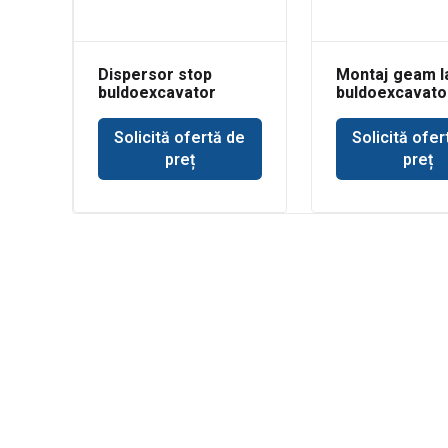
Dispersor stop
Montaj geam l
buldoexcavator
buldoexcavato
Komatsu
3CX
Solicită ofertă de
Solicită ofer
preț
preț