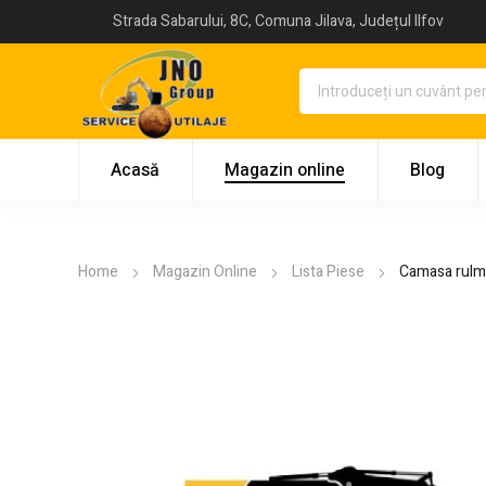
Strada Sabarului, 8C, Comuna Jilava, Județul Ilfov
Acasă
Magazin online
Blog
Home
Magazin Online
Lista Piese
Camasa rulme