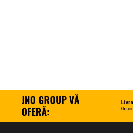
JNO GROUP VĂ
Livr
OFERĂ:
Oriund