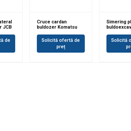
ateral
Cruce cardan
Simering p
r JCB
buldozer Komatsu
buldoexcav
Volvo BL71
tă de
Solicită ofertă de
Solicită 
preț
pr