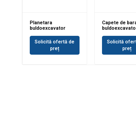
Planetara
Capete de bar
buldoexcavator
buldoexcavato
punte Dana Spicer
3CX
Solicită ofertă de
Solicită ofer
preț
preț