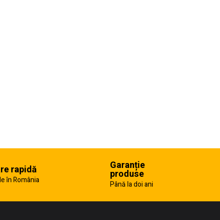
Garanție
are rapidă
produse
e în România
Până la doi ani