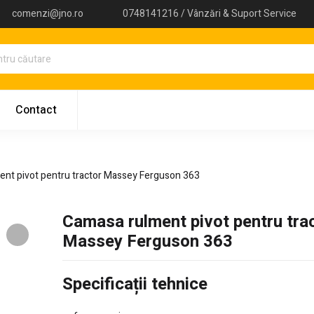
comenzi@jno.ro
0748141216 / Vânzări & Suport Service
Contact
nt pivot pentru tractor Massey Ferguson 363
Camasa rulment pivot pentru tra
Massey Ferguson 363
Specificații tehnice