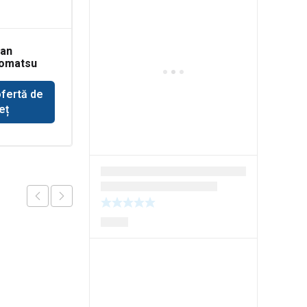
dan
Dispersor stop
Komatsu
buldoexcavator
Komatsu
ofertă de
Solicită ofertă de
eț
preț