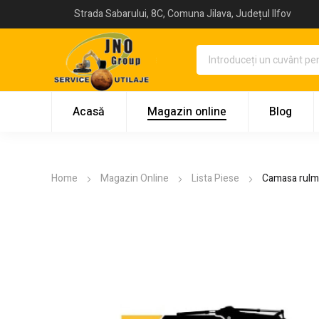
Strada Sabarului, 8C, Comuna Jilava, Județul Ilfov
Acasă
Magazin online
Blog
Home
Magazin Online
Lista Piese
Camasa rulme