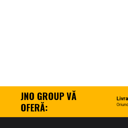
JNO GROUP VĂ
Livr
OFERĂ:
Oriund