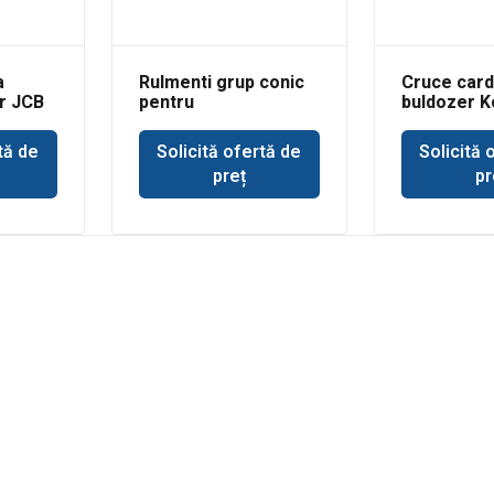
a
Rulmenti grup conic
Cruce car
r JCB
pentru
buldozer 
buldoexcavator
Volvo BL71
tă de
Solicită ofertă de
Solicită 
preț
pr