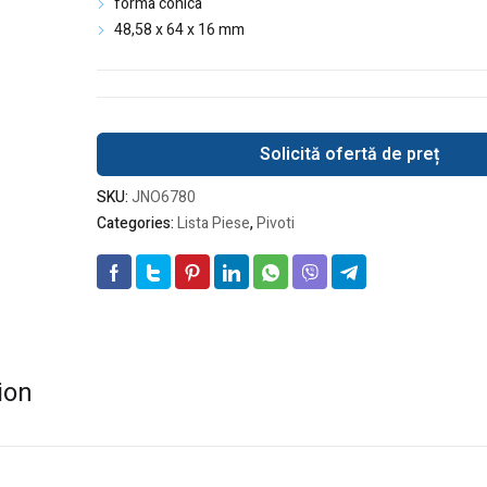
forma conica
48,58 x 64 x 16 mm
Solicită ofertă de preț
SKU:
JNO6780
Categories:
Lista Piese
,
Pivoti
ion