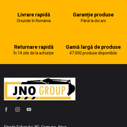
Livrare rapidă
Garanție produse
Oriunde în România
Până la doi ani
Returnare rapidă
Gamă largă de produse
În 14 zile de la achiziție
47.000 produse disponibile