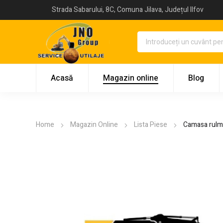
Strada Sabarului, 8C, Comuna Jilava, Județul Ilfov
Acasă
Magazin online
Blog
Home
Magazin Online
Lista Piese
Camasa rulme