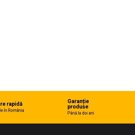
Garanție
are rapidă
produse
e în România
Până la doi ani