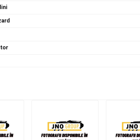
ini
zard
tor