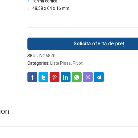
forma conica
48,58 x 64 x 16 mm
Solicită ofertă de preț
SKU:
JNO6870
Categories:
Lista Piese
,
Pivoti
ion