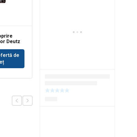
oprire
Coroana punte Dana
or Deutz
Spicer 603-211/61
ofertă de
Solicită ofertă de
eț
preț