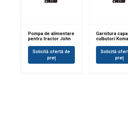
Pompa de alimentare
Garnitura capa
pentru tractor John
culbutori Kom
Deere 693
WB93
Solicită ofertă de
Solicită ofer
preț
preț