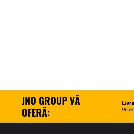
JNO GROUP VĂ
Livr
OFERĂ:
Oriund