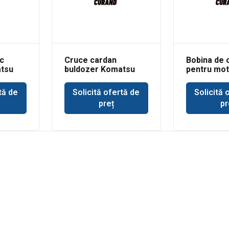
c
Cruce cardan
Bobina de 
atsu
buldozer Komatsu
pentru mot
tă de
Solicită ofertă de
Solicită 
preț
pr