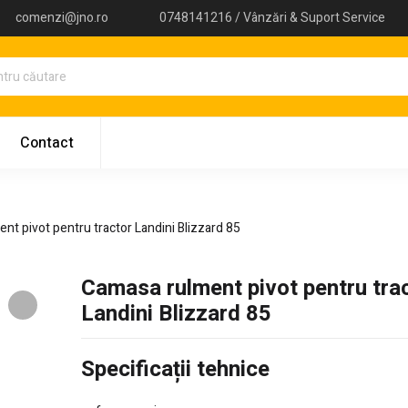
comenzi@jno.ro
0748141216 / Vânzări & Suport Service
Contact
nt pivot pentru tractor Landini Blizzard 85
Camasa rulment pivot pentru tra
Landini Blizzard 85
Specificații tehnice