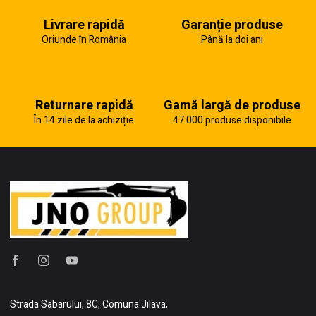
Livrare rapidă
Garanție produse
Oriunde în România
Până la doi ani
Returnare rapidă
Gamă largă de produse
În 14 zile de la achiziție
47.000 produse disponibile
Strada Sabarului, 8C, Comuna Jilava,