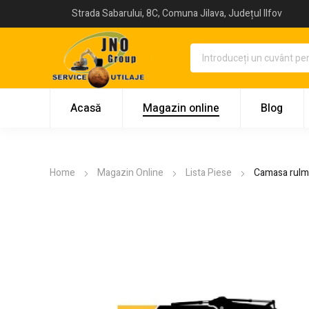
Strada Sabarului, 8C, Comuna Jilava, Județul Ilfov
Acasă
Magazin online
Blog
Home
Magazin Online
Lista Piese
Camasa rulme