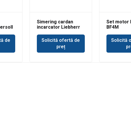
Simering cardan
Set motor 
ersoll
incarcator Liebherr
BF4M
tă de
Solicită ofertă de
Solicită 
preț
pr