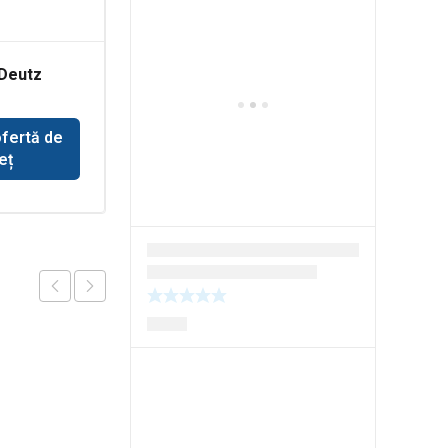
Deutz
Dinti buldoexcavator
Terex
ofertă de
Solicită ofertă de
eț
preț