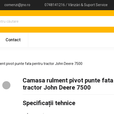
comenzi@jno.ro
0748141216 / Vânzări & Suport Service
Contact
nt pivot punte fata pentru tractor John Deere 7500
Camasa rulment pivot punte fata
tractor John Deere 7500
Specificații tehnice