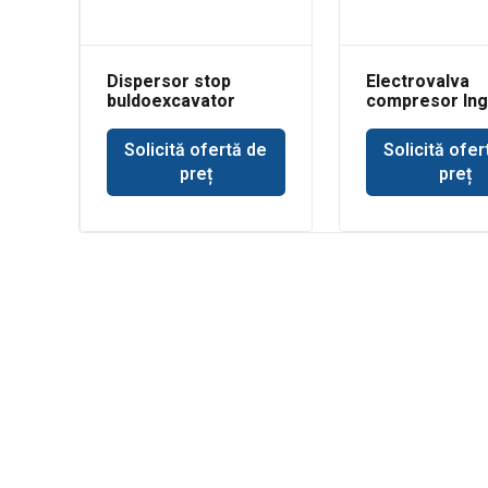
Dispersor stop
Electrovalva
buldoexcavator
compresor Ing
Komatsu
Rand
Solicită ofertă de
Solicită ofer
preț
preț