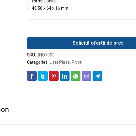
forma conica
48,58 x 64 x 16 mm
Solicită ofertă de preț
SKU:
JNO7003
Categories:
Lista Piese
,
Pivoti
ion