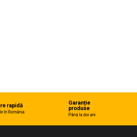
Garanție
are rapidă
produse
e în România
Până la doi ani