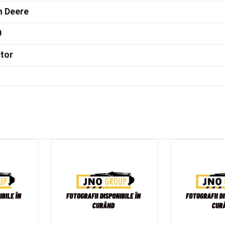
n Deere
0
tor