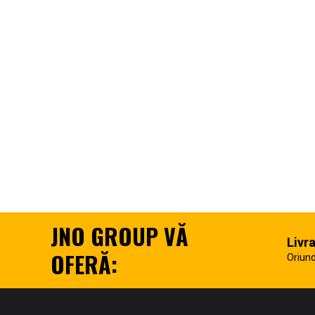
JNO GROUP VĂ
Livr
OFERĂ:
Oriund