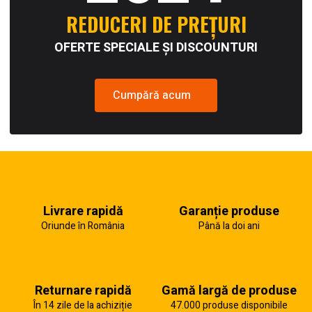
REDUCERI DE PREȚURI
OFERTE SPECIALE ȘI DISCOUNTURI
Cumpără acum
Livrare rapidă
Garanție produse
Oriunde în România
Până la doi ani
Returnare rapidă
Gamă largă de produse
În 14 zile de la achiziție
47.000 produse disponibile