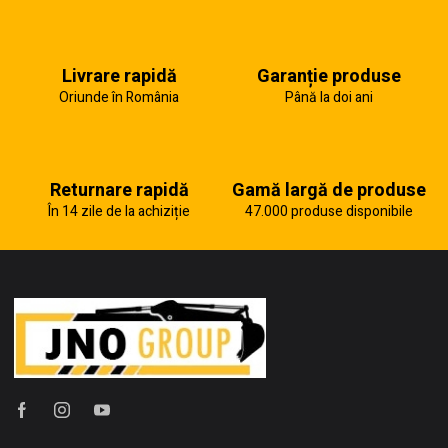
Livrare rapidă
Garanție produse
Oriunde în România
Până la doi ani
Returnare rapidă
Gamă largă de produse
În 14 zile de la achiziție
47.000 produse disponibile