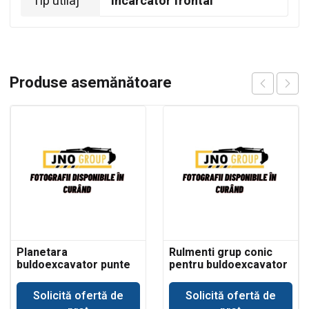
Tip utilaj
Incarcator frontal
Produse asemănătoare
Planetara
Rulmenti grup conic
buldoexcavator punte
pentru buldoexcavator
Dana Spicer
Volvo BL71
Solicită ofertă de
Solicită ofertă de