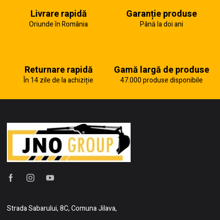
Livrare rapidă
Garanție produse
Oriunde în România
Până la doi ani
Returnare rapidă
Gamă largă de produse
În 14 zile de la achiziție
47.000 produse disponibile
Strada Sabarului, 8C, Comuna Jilava,