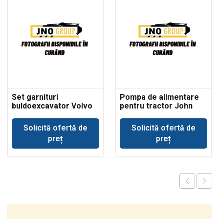
Set garnituri
Pompa de alimentare
buldoexcavator Volvo
pentru tractor John
BL61 cilindru basculare
Deere 693
cupa incarcare
Solicită ofertă de
Solicită ofertă de
preț
preț