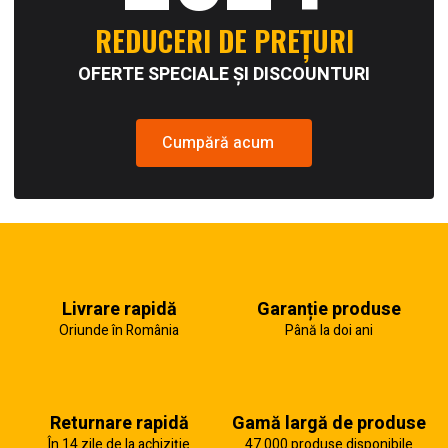
REDUCERI DE PREȚURI
OFERTE SPECIALE ȘI DISCOUNTURI
Cumpără acum
Livrare rapidă
Garanție produse
Oriunde în România
Până la doi ani
Returnare rapidă
Gamă largă de produse
În 14 zile de la achiziție
47.000 produse disponibile