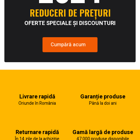
REDUCERI DE PREȚURI
OFERTE SPECIALE ȘI DISCOUNTURI
Cumpără acum
Livrare rapidă
Garanție produse
Oriunde în România
Până la doi ani
Returnare rapidă
Gamă largă de produse
În 14 zile de la achiziție
47.000 produse disponibile