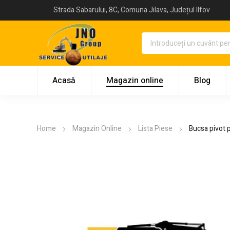
Strada Sabarului, 8C, Comuna Jilava, Județul Ilfov
Acasă
Magazin online
Blog
Home
Magazin Online
Lista Piese
Bucsa pivot 