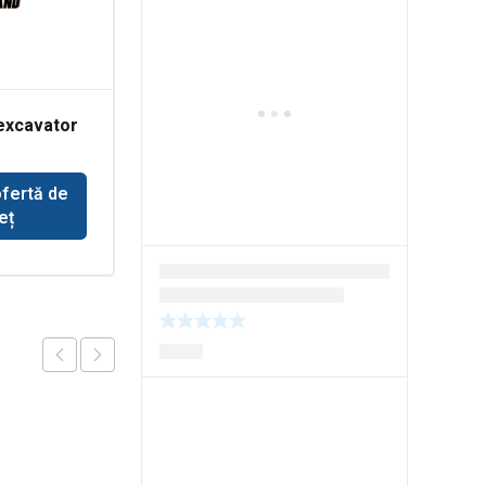
oexcavator
Pompa de alimentare
pentru tractor John
Deere 693
ofertă de
Solicită ofertă de
eț
preț