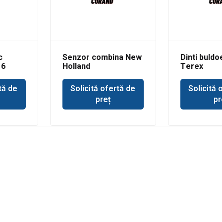
c
Senzor combina New
Dinti buld
16
Holland
Terex
tă de
Solicită ofertă de
Solicită 
preț
pr