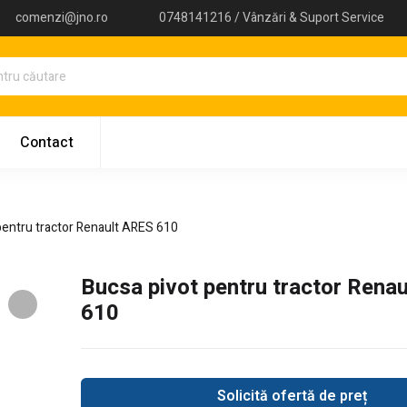
comenzi@jno.ro
0748141216 / Vânzări & Suport Service
Contact
pentru tractor Renault ARES 610
Bucsa pivot pentru tractor Rena
610
Solicită ofertă de preț