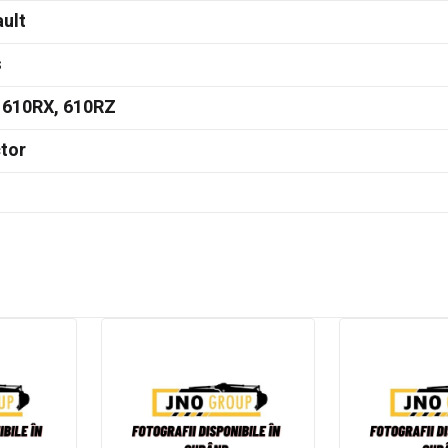
ult
s
 610RX, 610RZ
tor