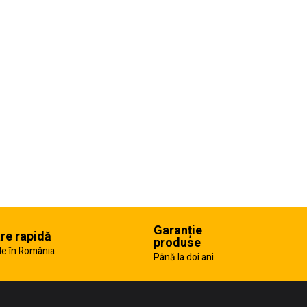
Garanție
are rapidă
produse
e în România
Până la doi ani