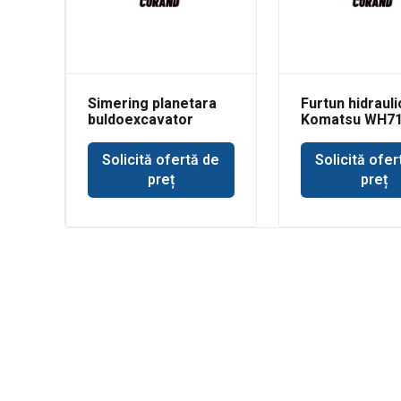
Simering planetara
Furtun hidrauli
buldoexcavator
Komatsu WH7
Volvo BL71
Solicită ofertă de
Solicită ofer
preț
preț