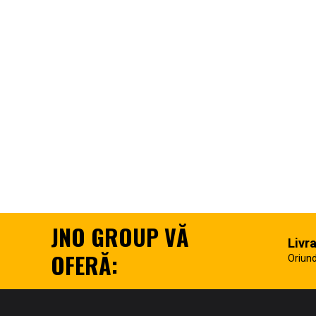
JNO GROUP VĂ
Livr
OFERĂ:
Oriund