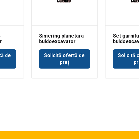
p
Simering planetara
Set garnitu
r
buldoexcavator
buldoexcav
Volvo BL71
Volvo BL61 
basculare 
tă de
Solicită ofertă de
Solicită 
incarcare
preț
pr