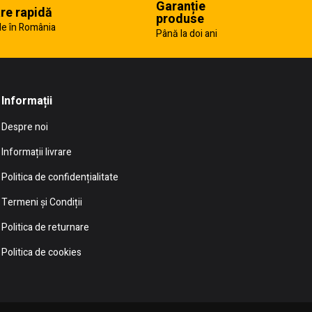
Garanție
are rapidă
produse
e în România
Până la doi ani
Informații
Despre noi
Informații livrare
Politica de confidențialitate
Termeni și Condiții
Politica de returnare
Politica de cookies