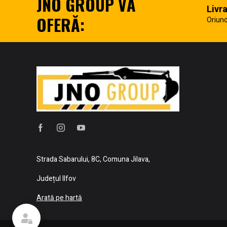
JNO GROUP VĂ
Livr
OFERĂ:
Oriund
Strada Sabarului, 8C, Comuna Jilava,
Județul Ilfov
Arată pe hartă