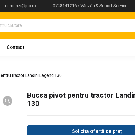
comenzi@jno.ro
0748141216 / Vânzări & Suport Service
Contact
pentru tractor Landini Legend 130
Bucsa pivot pentru tractor Landi
130
Solicită ofertă de preț