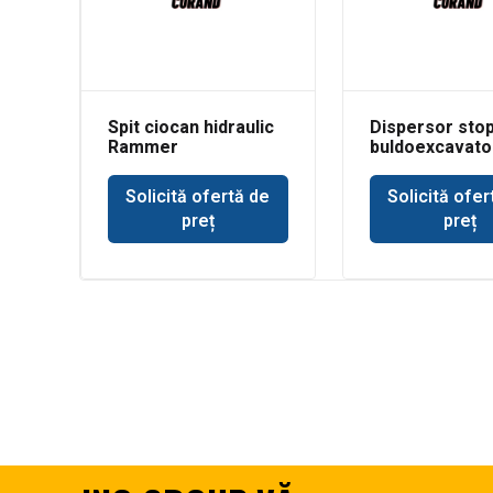
Spit ciocan hidraulic
Dispersor sto
Rammer
buldoexcavato
buldoexcavator JCB
Komatsu
Solicită ofertă de
Solicită ofer
preț
preț