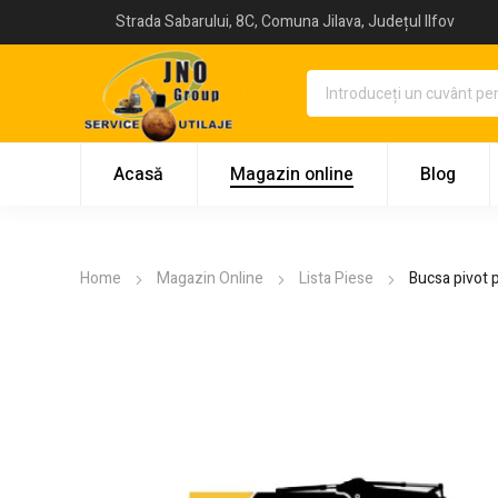
Strada Sabarului, 8C, Comuna Jilava, Județul Ilfov
Acasă
Magazin online
Blog
Home
Magazin Online
Lista Piese
Bucsa pivot 