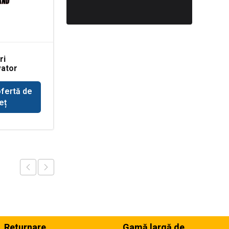
ri
Cruce cardan
ator
buldoexcavator New
cilindru
Holland
cupa
ofertă de
Solicită ofertă de
eț
preț
Returnare
Gamă largă de