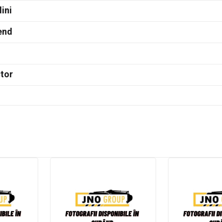
ini
end
tor