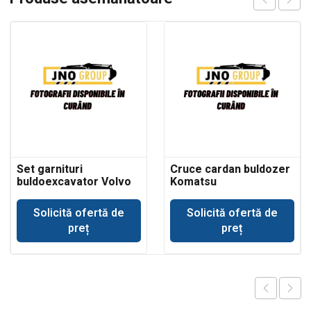
Set garnituri
Cruce cardan buldozer
buldoexcavator Volvo
Komatsu
BL61 cilindru basculare
cupa incarcare
Solicită ofertă de
Solicită ofertă de
preț
preț