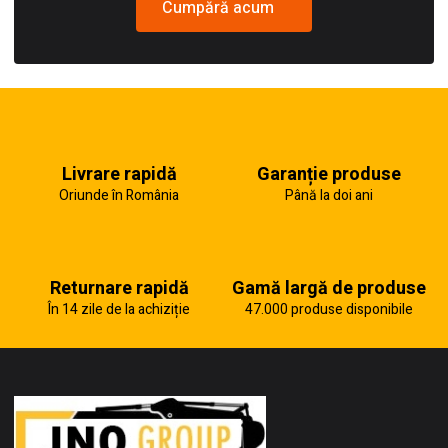
Cumpără acum
Livrare rapidă
Garanție produse
Oriunde în România
Până la doi ani
Returnare rapidă
Gamă largă de produse
În 14 zile de la achiziție
47.000 produse disponibile