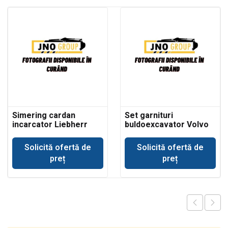
Simering cardan
Set garnituri
incarcator Liebherr
buldoexcavator Volvo
BL61 cilindru basculare
cupa incarcare
Solicită ofertă de
Solicită ofertă de
preț
preț