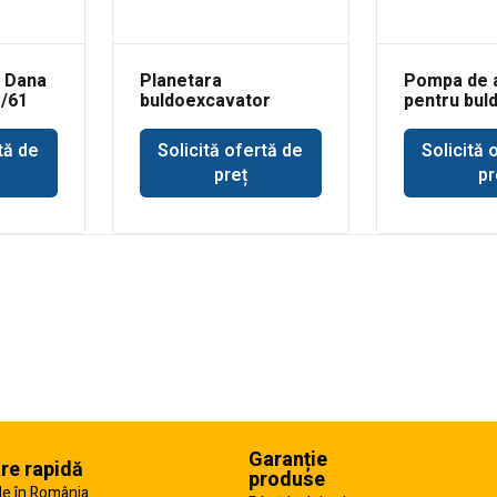
 Dana
Planetara
Pompa de 
1/61
buldoexcavator
pentru bul
punte Dana Spicer
Deere 350
tă de
Solicită ofertă de
Solicită 
preț
pr
Garanție
are rapidă
produse
e în România