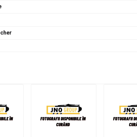
e
ncher