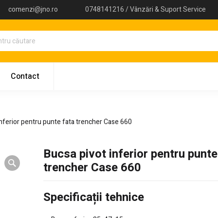
comenzi@jno.ro
0748141216 / Vânzări & Suport Service
Contact
inferior pentru punte fata trencher Case 660
Bucsa pivot inferior pentru punte
trencher Case 660
Specificații tehnice