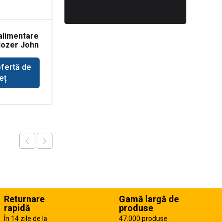
alimentare
Electrovalva
dozer John
compresor Ingersoll
Rand
ofertă de
Solicită ofertă de
eț
preț
Returnare
Gamă largă de
rapidă
produse
În 14 zile de la
47.000 produse