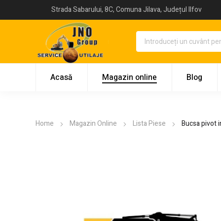
Strada Sabarului, 8C, Comuna Jilava, Județul Ilfov
Acasă
Magazin online
Blog
Home
Magazin Online
Lista Piese
Bucsa pivot 