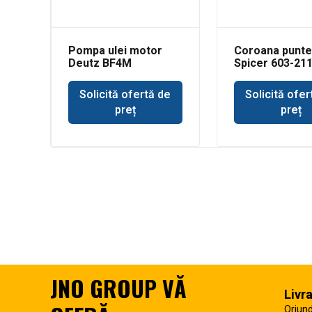
Pompa ulei motor
Coroana punte
Deutz BF4M
Spicer 603-21
Solicită ofertă de
Solicită ofer
preț
preț
JNO GROUP VĂ
Livr
Oriund