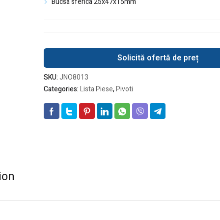
Bucsa sferica 25x47x15mm
Solicită ofertă de preț
SKU:
JNO8013
Categories:
Lista Piese
,
Pivoti
ion