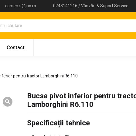
comenzi@jno.ro
0748141216 / Vânzări & Suport Service
Contact
inferior pentru tractor Lamborghini R6.110
Bucsa pivot inferior pentru tract
Lamborghini R6.110
Specificații tehnice