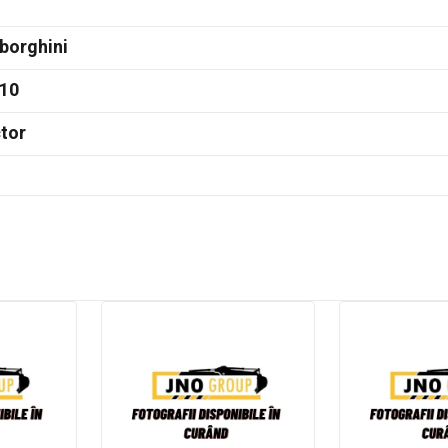
borghini
110
tor