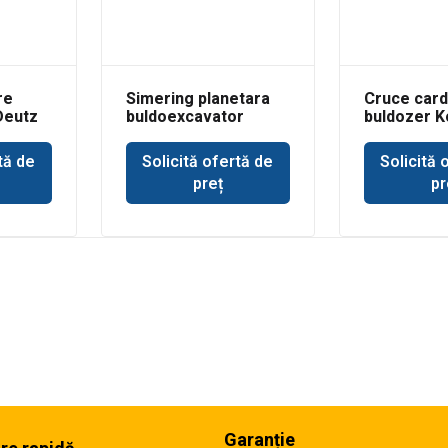
re
Simering planetara
Cruce car
Deutz
buldoexcavator
buldozer 
Volvo BL71
tă de
Solicită ofertă de
Solicită 
preț
pr
Garanție