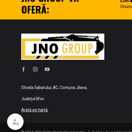
Livr
OFERĂ:
Oriund
Strada Sabarului, 8C, Comuna Jilava,
Județul Ilfov
Arată pe hartă