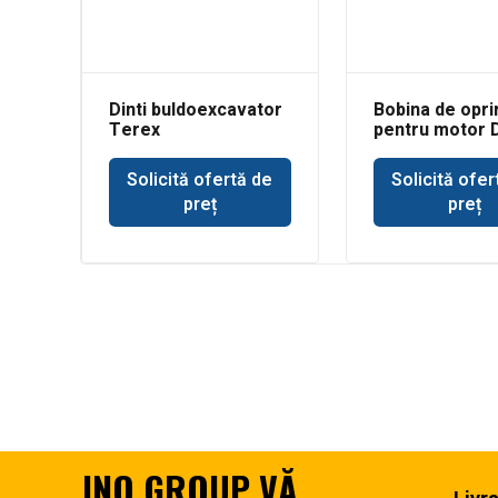
Dinti buldoexcavator
Bobina de opri
Terex
pentru motor 
Solicită ofertă de
Solicită ofer
preț
preț
JNO GROUP VĂ