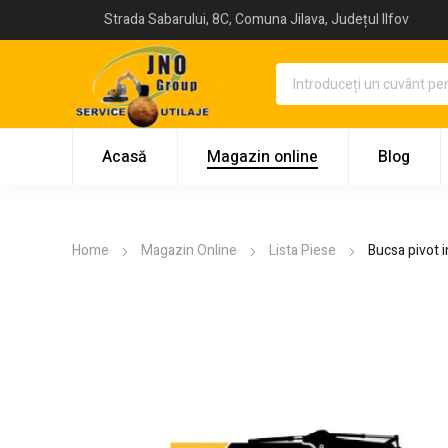
Strada Sabarului, 8C, Comuna Jilava, Județul Ilfov
Acasă
Magazin online
Blog
Home
Magazin Online
Lista Piese
Bucsa pivot 