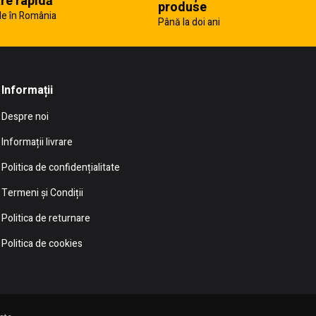
are rapidă
produse
e în România
Până la doi ani
Informații
Despre noi
Informații livrare
Politica de confidențialitate
Termeni și Condiții
Politica de returnare
Politica de cookies