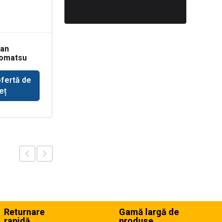
dan
Garnitura capac
Komatsu
culbutori Komatsu
WB93
ofertă de
Solicită ofertă de
eț
preț
Returnare
Gamă largă de
rapidă
produse