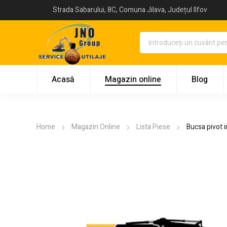
Strada Sabarului, 8C, Comuna Jilava, Județul Ilfov
Acasă
Magazin online
Blog
Home
Magazin Online
Lista Piese
Bucsa pivot 