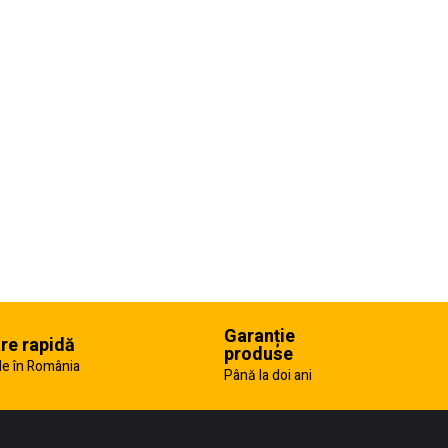
Garanție
are rapidă
produse
e în România
Până la doi ani