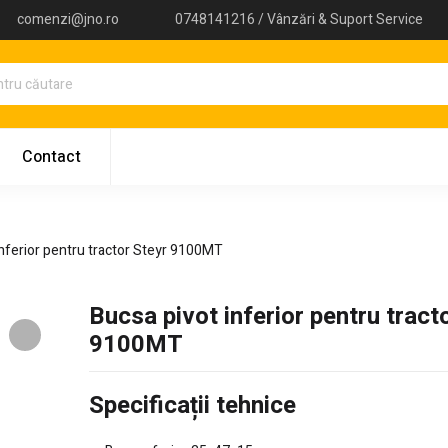
comenzi@jno.ro
0748141216 / Vânzări & Suport Service
Contact
inferior pentru tractor Steyr 9100MT
Bucsa pivot inferior pentru tract
9100MT
Specificații tehnice