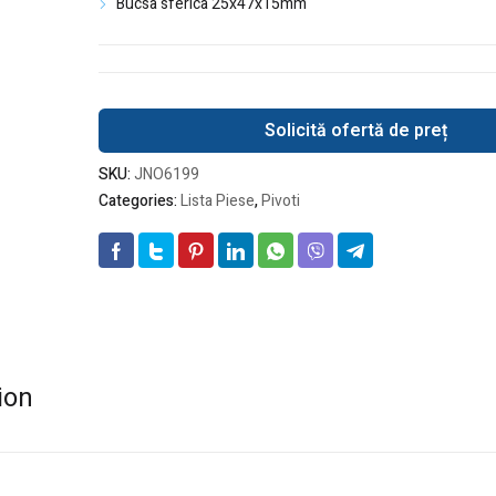
Bucsa sferica 25x47x15mm
Solicită ofertă de preț
SKU:
JNO6199
Categories:
Lista Piese
,
Pivoti
ion