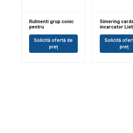
Rulmenti grup conic
Simering card
pentru
incarcator Lie
buldoexcavator
Volvo BL71
Solicită ofertă de
Solicită ofer
preț
preț