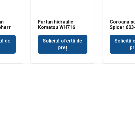
an
Furtun hidraulic
Coroana p
bherr
Komatsu WH716
Spicer 603
tă de
Solicită ofertă de
Solicită 
preț
pr