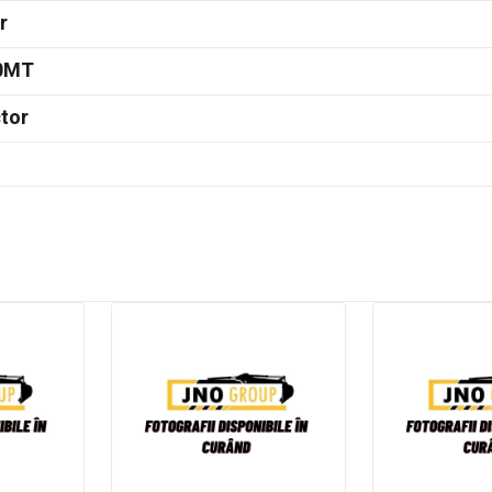
r
0MT
tor