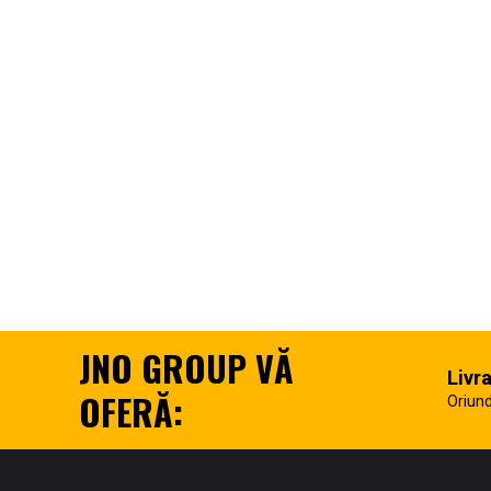
JNO GROUP VĂ
Livr
OFERĂ:
Oriund