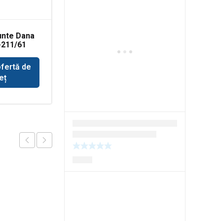
unte Dana
Capete de bara
-211/61
buldoexcavator JCB
3CX
ofertă de
Solicită ofertă de
eț
preț